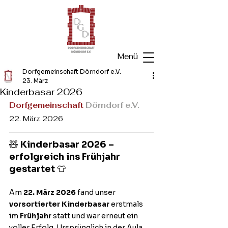
Menü
Dorfgemeinschaft Dörndorf e.V.
23. März
Kinderbasar 2026
Dorfgemeinschaft
 Dörndorf e.V.
22. März 2026
🧸 
Kinderbasar 2026 – 
erfolgreich ins Frühjahr 
gestartet
 👕
Am 
22. März 2026
 fand unser 
vorsortierter Kinderbasar
 erstmals 
im 
Frühjahr
 statt und war erneut ein 
voller Erfolg. Ursprünglich in der Aula 