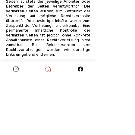
Seiten ist stets der jeweilige Anbieter oder
Betreiber der Seiten verantwortlich. Die
verlinkten Seiten wurden zum Zeitpunkt der
Verlinkung auf mögliche Rechtsverstöße
überprüft. Rechtswidrige Inhalte waren zum
Zeitpunkt der Verlinkung nicht erkennbar. Eine
permanente inhaltliche Kontrolle der
verlinkten Seiten ist jedoch ohne konkrete
Anhaltspunkte einer Rechtsverletzung nicht
zumutbar. Bei Bekanntwerden von
Rechtsverletzungen werden wir derartige
Links umgehend entfernen.
Urheberrecht
Die durch die Seitenbetreiber erstellten
Inhalte und Werke auf diesen Seiten
unterliegen dem deutschen Urheberrecht. Die
Vervielfältigung, Bearbeitung, Verbreitung und
jede Art der Verwertung außerhalb der
Grenzen des Urheberrechts bedürfen der
schriftlichen Zustimmung des jeweiligen
Autors bzw. Erstellers. Downloads und Kopien
dieser Seite sind nur für den privaten, nicht
kommerziellen Gebrauch gestattet. Soweit
die Inhalte auf dieser Seite nicht vom
Betreiber erstellt wurden, werden die
Urheberrechte Dritter beachtet.
Insbesondere werden Inhalte Dritter als