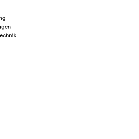
ng
ngen
echnik