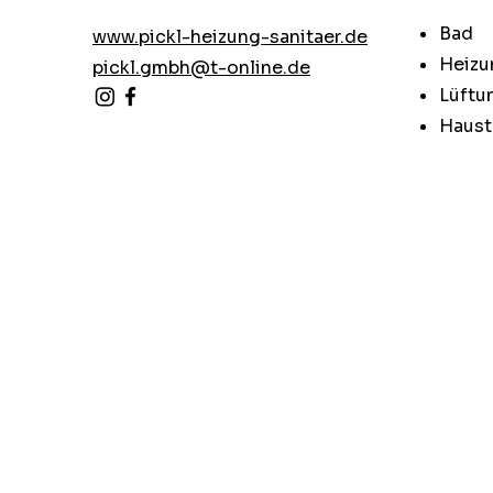
Bad
www.pickl-heizung-sanitaer.de
Heizu
pickl.gmbh@t-online.de
Lüftu
Haust