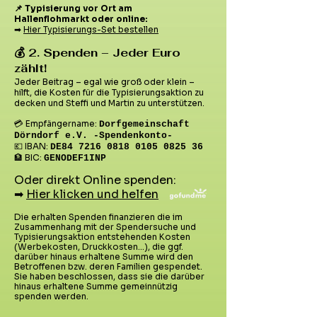
📌 Typisierung vor Ort am
Hallenflohmarkt oder online:
➡
Hier Typisierungs-Set bestellen​
💰 2. Spenden – Jeder Euro
zählt!
Jeder Beitrag – egal wie groß oder klein –
hilft, die Kosten für die Typisierungsaktion zu
decken und Steffi und Martin zu unterstützen.
💳 Empfängername:
Dorfgemeinschaft
Dörndorf e.V. -Spendenkonto-
💶 IBAN:
DE84
7216 0818 0105 0825
36​
🏦 BIC: ​
GENODEF1INP
Oder direkt Online spenden:
➡
Hier klicken und helfen
Die erhalten Spenden finanzieren die im
Zusammenhang mit der Spendersuche und
Typisierungsaktion entstehenden Kosten
(Werbekosten, Druckkosten...), die ggf.
darüber hinaus erhaltene Summe wird den
Betroffenen bzw. deren Familien gespendet.
Sie haben beschlossen, dass sie die darüber
hinaus erhaltene Summe gemeinnützig
spenden werden.