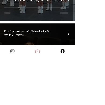
Dorfgemeinschaft Dörndorf e.V.
27. Dez. 2024
GS Ausflug zum
Jahresabschluss 2024