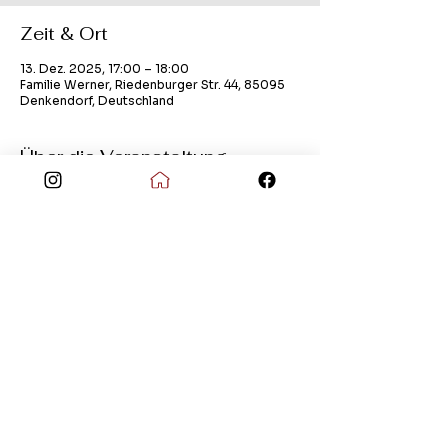
Zeit & Ort
13. Dez. 2025, 17:00 – 18:00
Familie Werner, Riedenburger Str. 44, 85095
Denkendorf, Deutschland
Über die Veranstaltung
öffentliches Adventsfenster
Kontakt
Impressum
Datenschutz
© Copyright 2026 Dorfgemeinschaft Dörndorf
e.V.