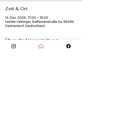
Zeit & Ort
14. Dez. 2025, 17:00 – 18:00
Familie Veitinger, Raiffeisenstraße 5a, 85095
Denkendorf, Deutschland
Über die Veranstaltung
öffentliches Adventsfenster
Kontakt
Impressum
Datenschutz
© Copyright 2026 Dorfgemeinschaft Dörndorf
e.V.