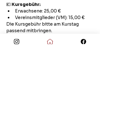
💶 
Kursgebühr:
Erwachsene: 25,00 €
Vereinsmitglieder (VM): 15,00 €
Die Kursgebühr bitte am Kurstag 
passend mitbringen.
📝 
Verbindliche Anmeldung bis 
spätestens 10.11.2025
Bitte meldet euch rechtzeitig an, da die 
Teilnehmerzahl begrenzt ist. Nutzt die 
Chance, euer Wissen aufzufrischen und 
im Notfall vorbereitet zu sein!
Ihr könnt euch ganz bequem über 
unser Formular anmelden: 
Hier klicken