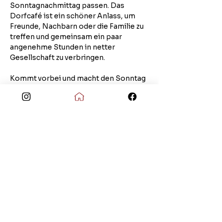
Sonntagnachmittag passen. Das 
Dorfcafé ist ein schöner Anlass, um 
Freunde, Nachbarn oder die Familie zu 
treffen und gemeinsam ein paar 
angenehme Stunden in netter 
Gesellschaft zu verbringen.
Kommt vorbei und macht den Sonntag 
zu einem besonderen Tag – wir freuen 
uns auf euch und heißen euch herzlich 
willkommen!
Hier findet ihr unsere Speisekarte: