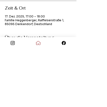
Zeit & Ort
17. Dez. 2025, 17:00 – 18:00
Familie Heggenberger, Raiffeisenstraße 1,
85095 Denkendorf, Deutschland
Über die Veranstaltung
stilles Adventsfenster
Kontakt
Impressum
Datenschutz
© Copyright 2026 Dorfgemeinschaft Dörndorf
e.V.