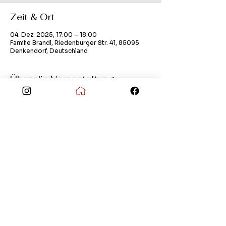
Zeit & Ort
04. Dez. 2025, 17:00 – 18:00
Familie Brandl, Riedenburger Str. 41, 85095
Denkendorf, Deutschland
Über die Veranstaltung
stilles Adventsfenster
Kontakt
Impressum
Datenschutz
© Copyright 2026 Dorfgemeinschaft Dörndorf
e.V.