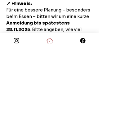
📌 Hinweis:
Für eine bessere Planung – besonders 
beim Essen – bitten wir um eine kurze 
Anmeldung bis spätestens 
28.11.2025
. Bitte angeben, wie viel 
Erwachsene und wie viel Kinder. Vielen 
Dank!
Ihr könnt euch ganz bequem über 
unser Formular anmelden: 
Hier klicken
Kommt mit der ganzen Familie vorbei, 
genießt die vorweihnachtliche 
Stimmung und verbringt gemeinsam 
ein paar schöne Stunden.