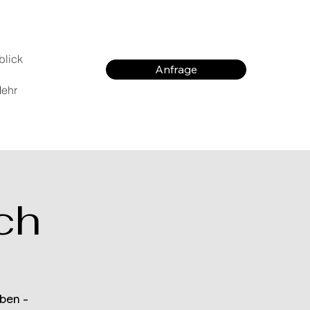
blick
Anfrage
ehr
ch
ben -