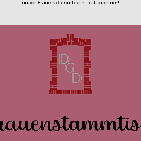
unser Frauenstammtisch lädt dich ein!