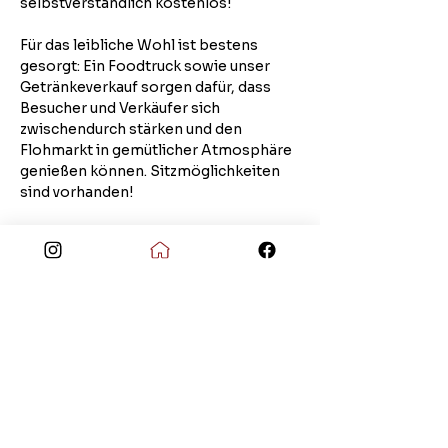
selbstverständlich kostenlos!
Für das leibliche Wohl ist bestens 
gesorgt: Ein Foodtruck sowie unser 
Getränkeverkauf sorgen dafür, dass 
Besucher und Verkäufer sich 
zwischendurch stärken und den 
Flohmarkt in gemütlicher Atmosphäre 
genießen können. Sitzmöglichkeiten 
sind vorhanden!
Alle wichtigen Informationen 
zum Flohmarkt findest du auf 
unserer Seite unter DGD-
Flohmarkt 2026!
Hier klicken!
Wir freuen uns auf zahlreiche Besucher 