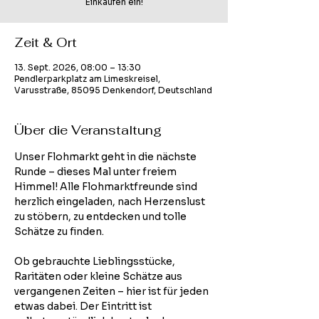
Einkaufen ein!
Zeit & Ort
13. Sept. 2026, 08:00 – 13:30
Pendlerparkplatz am Limeskreisel,
Varusstraße, 85095 Denkendorf, Deutschland
Über die Veranstaltung
Unser Flohmarkt geht in die nächste 
Runde – dieses Mal unter freiem 
Himmel! Alle Flohmarktfreunde sind 
herzlich eingeladen, nach Herzenslust 
zu stöbern, zu entdecken und tolle 
Schätze zu finden.
Ob gebrauchte Lieblingsstücke, 
Raritäten oder kleine Schätze aus 
vergangenen Zeiten – hier ist für jeden 
etwas dabei. Der Eintritt ist 