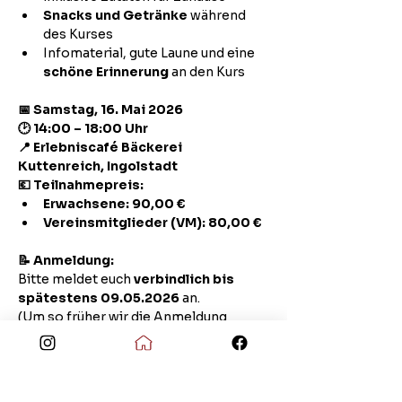
Snacks und Getränke
 während 
des Kurses
Infomaterial, gute Laune und eine 
schöne Erinnerung
 an den Kurs
📅 Samstag, 16. Mai 2026
🕑 14:00 – 18:00 Uhr
📍 Erlebniscafé Bäckerei 
Kuttenreich, Ingolstadt
💶 Teilnahmepreis:
Erwachsene: 90,00 €
Vereinsmitglieder (VM): 80,00 €
📝 Anmeldung:
Bitte meldet euch 
verbindlich bis 
spätestens 09.05.2026
 an. 
(Um so früher wir die Anmeldung 
erhalten, um so besser für die Planung)
Anmeldemöglichkeiten:
ganz bequem über unser Formular: 
Hier klicken